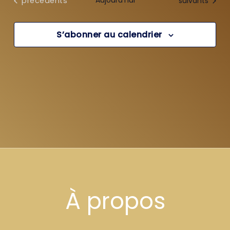
Évènements
Aujourd’hui
suivants
précédents
date.
vues
Évènements
S’abonner au calendrier
À propos