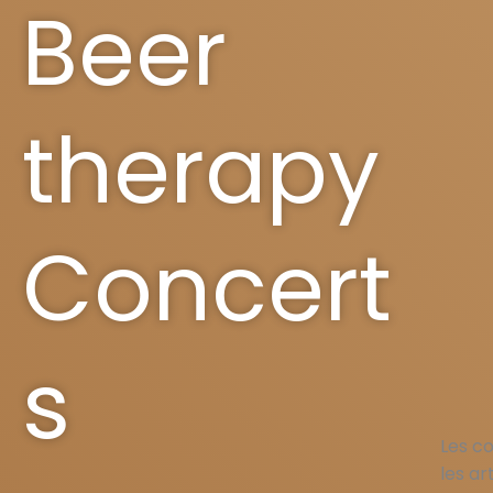
Beer
therapy
Concert
s
Les c
les ar