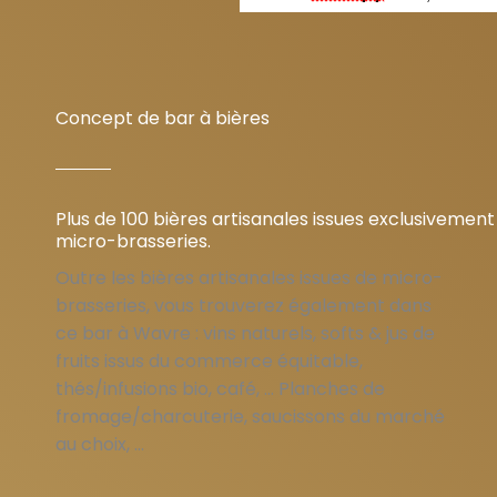
Concept de bar à bières
Plus de 100 bières artisanales issues exclusivement
micro-brasseries.
Outre les bières artisanales issues de micro-
brasseries, vous trouverez également dans
ce bar à Wavre : vins naturels, softs & jus de
fruits issus du commerce équitable,
thés/infusions bio, café, … Planches de
fromage/charcuterie, saucissons du marché
au choix, …