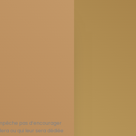
n’empêche pas d’encourager
lera ou qui leur sera dédiée