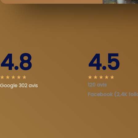
4.8
4.5
N
N
★
★
★
★
★
★
★
★
★
★
120 avis
Google 302 avis
o
o
t
t
Facebook (2,4K foll
é
é
4
4
.
.
7
9
s
s